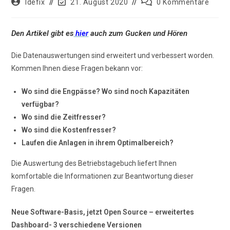
Beitrags-
Beitrag
Beitrags-
Idefix
21. August 2020
0 Kommentare
Autor:
zuletzt
Kommentare:
geändert
am:
Den Artikel gibt es
hier
auch zum Gucken und Hören
Die Datenauswertungen sind erweitert und verbessert worden.
Kommen Ihnen diese Fragen bekann vor:
Wo sind die Engpässe? Wo sind noch Kapazitäten
verfügbar?
Wo sind die Zeitfresser?
Wo sind die Kostenfresser?
Laufen die Anlagen in ihrem Optimalbereich?
Die Auswertung des Betriebstagebuch liefert Ihnen
komfortable die Informationen zur Beantwortung dieser
Fragen.
Neue Software-Basis, jetzt Open Source – erweitertes
Dashboard- 3 verschiedene Versionen