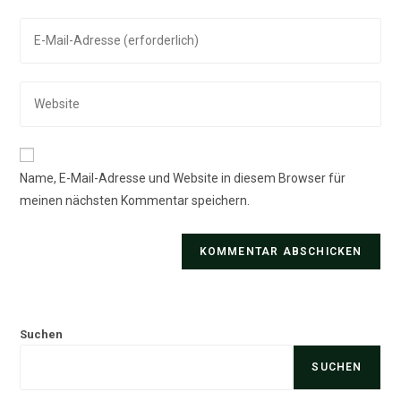
Namen
Gib
oder
deine
Benutzernamen
E-
zum
Gib
Mail-
Kommentieren
deine
Adresse
ein
Website-
zum
URL
Kommentieren
Name, E-Mail-Adresse und Website in diesem Browser für
ein
ein
meinen nächsten Kommentar speichern.
(optional)
Suchen
SUCHEN