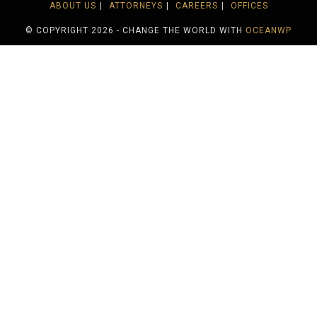
ABOUT US
ATTORNEYS
CAREERS
OFFICES
© COPYRIGHT 2026 - CHANGE THE WORLD WITH
OCEANWP